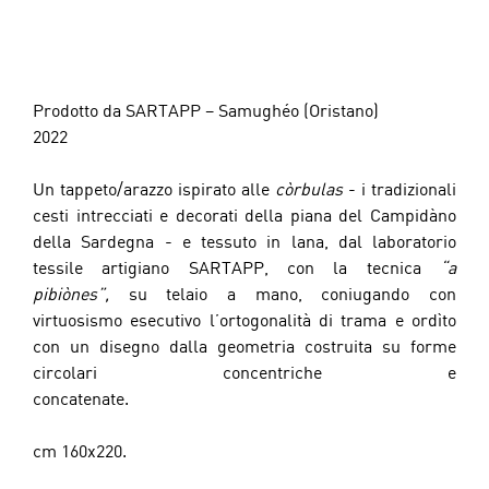
Prodotto da SARTAPP – Samughéo (Oristano)
2022
Un tappeto/arazzo ispirato alle 
còrbulas
 - i tradizionali 
cesti intrecciati e decorati della piana del Campidàno 
della Sardegna - e tessuto in lana, dal laboratorio 
tessile artigiano SARTAPP, con la tecnica 
“a 
pibiònes”,
 su telaio a mano, coniugando con 
virtuosismo esecutivo l’ortogonalità di trama e ordìto 
con un disegno dalla geometria costruita su forme 
circolari concentriche e 
concatenate.                                                                         
cm 160x220.