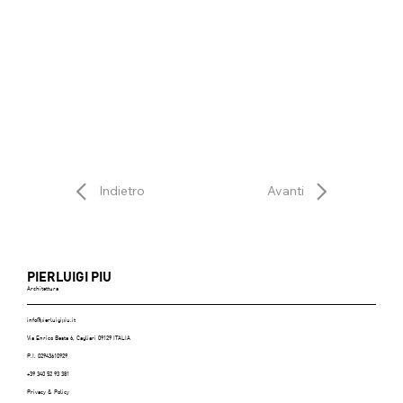
Indietro
Avanti
PIERLUIGI PIU
Architettura
info@pierluigipiu.it
Via Enrico Besta 6, Cagliari 09129 ITALIA
P.I. 02943610929
+39 340 52 93 381
Privacy & Policy