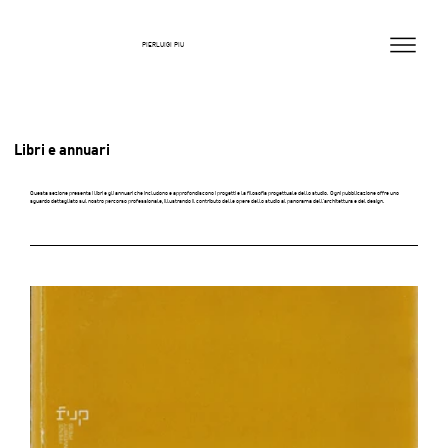
PIERLUIGI PIU
Libri e annuari
Questa sezione presenta i libri e gli annuari che includono e approfondiscono i progetti e la filosofia progettuale dello studio. Ogni pubblicazione offre uno
sguardo dettagliato sul nostro percorso professionale, illustrando il contributo delle opere dello studio al panorama dell'architettura e del design.