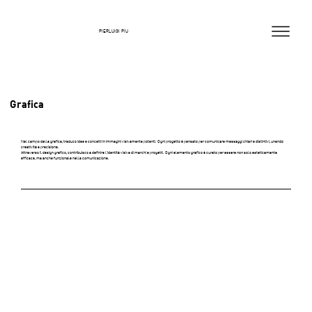
PIERLUIGI PIU
Grafica
Nel campo della grafica, traduco idee e concetti in immagini visivamente potenti. Ogni progetto è pensato per comunicare messaggi chiari e distintivi, unendo
creatività e precisione.
Attraverso il design grafico, contribuisco a definire l’identità visiva di marchi e progetti. Ogni elemento grafico è curato per essere non solo esteticamente
efficace, ma anche funzionale nella comunicazione.