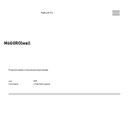
PIERLUIGI PIU
MòGORO|wall
Rivestimenti parietali in pietra naturale incisa e intarsiata
2025
Anno
LITHEA, Patti (Messina)
Committente