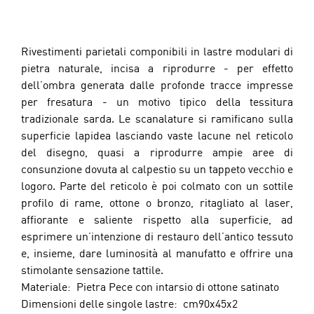
Rivestimenti parietali componibili in lastre modulari di 
pietra naturale, incisa a riprodurre - per effetto 
dell’ombra generata dalle profonde tracce impresse 
per fresatura - un motivo tipico della tessitura 
tradizionale sarda. Le scanalature si ramificano sulla 
superficie lapidea lasciando vaste lacune nel reticolo 
del disegno, quasi a riprodurre ampie aree di 
consunzione dovuta al calpestio su un tappeto vecchio e 
logoro. Parte del reticolo è poi colmato con un sottile 
profilo di rame, ottone o bronzo, ritagliato al laser, 
affiorante e saliente rispetto alla superficie, ad 
esprimere un’intenzione di restauro dell’antico tessuto 
e, insieme, dare luminosità al manufatto e offrire una 
stimolante sensazione tattile.
Materiale:  Pietra Pece con intarsio di ottone satinato
Dimensioni delle singole lastre:  cm90x45x2