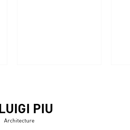
LUIGI PIU
Architecture
ABITARE (Italy), n.606,
DISE
July/August 2021 -p.116/125
n.33