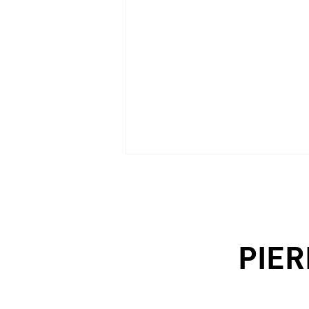
PIER
PROGETTI (Italy), n.18/2021 -
p.78/89