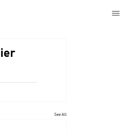
ier
See All