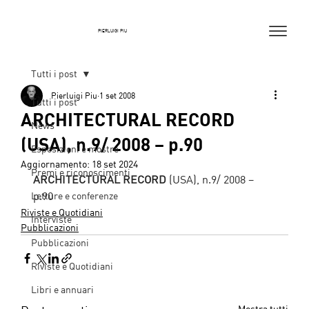
PIERLUIGI PIU
Tutti i post
Pierluigi Piu
1 set 2008
Tutti i post
ARCHITECTURAL RECORD
News
(USA), n.9/ 2008 – p.90
Esposizioni e mostre
Aggiornamento:
18 set 2024
Premi e riconoscimenti
ARCHITECTURAL RECORD 
(USA), n.9/ 2008 – 
p.90
Letture e conferenze
Riviste e Quotidiani
Interviste
Pubblicazioni
Pubblicazioni
Riviste e Quotidiani
Libri e annuari
Mostra tutti