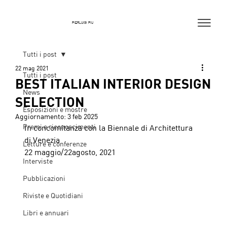
PIERLUIGI PIU
Tutti i post
22 mag 2021
Tutti i post
BEST ITALIAN INTERIOR DESIGN
News
SELECTION
Esposizioni e mostre
Aggiornamento:
3 feb 2025
Premi e riconoscimenti
In concomitanza con la Biennale di Architettura 
di Venezia
Letture e conferenze
22 maggio/22agosto, 2021
Interviste
Pubblicazioni
Riviste e Quotidiani
Libri e annuari