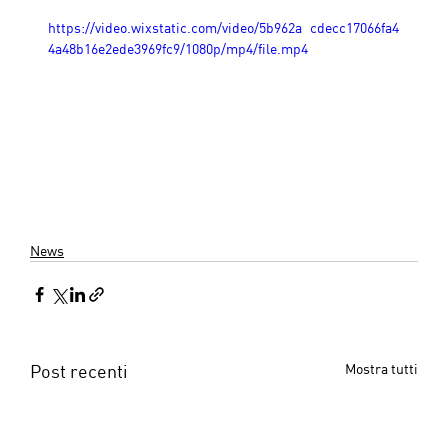
https://video.wixstatic.com/video/5b962a_cdecc17066fa4
4a48b16e2ede3969fc9/1080p/mp4/file.mp4
News
Post recenti
Mostra tutti