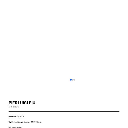
PIERLUIGI PIU
Architettura
info@pierluigipiu.it
Premio ANNODARTE 2.0
Via Enrico Besta 6, Cagliari 09129 ITALIA
P.I. 02943610929