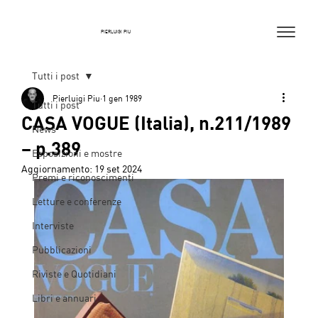
PIERLUIGI PIU
Tutti i post
Pierluigi Piu
1 gen 1989
Tutti i post
CASA VOGUE (Italia), n.211/1989
News
– p.389
Esposizioni e mostre
Aggiornamento:
19 set 2024
Premi e riconoscimenti
Letture e conferenze
Interviste
Pubblicazioni
Riviste e Quotidiani
Libri e annuari