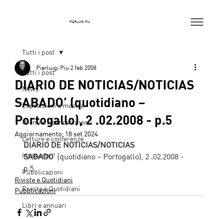
PIERLUIGI PIU
Tutti i post
Pierluigi Piu
2 feb 2008
Tutti i post
DIARIO DE NOTICIAS/NOTICIAS
News
SABADO’ (quotidiano –
Esposizioni e mostre
Portogallo), 2 .02.2008 - p.5
Premi e riconoscimenti
Aggiornamento:
18 set 2024
Letture e conferenze
DIARIO DE NOTICIAS/NOTICIAS 
Interviste
SABADO’ 
(quotidiano – Portogallo), 2 .02.2008 - 
p.5
Pubblicazioni
Riviste e Quotidiani
Riviste e Quotidiani
Pubblicazioni
Libri e annuari