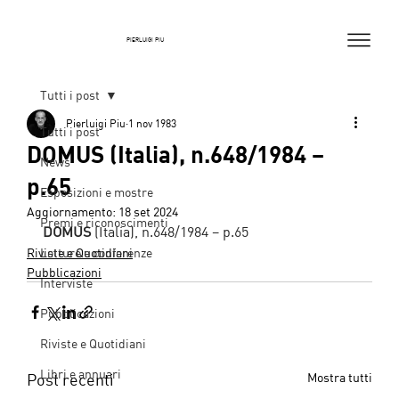
PIERLUIGI PIU
Tutti i post
Pierluigi Piu
1 nov 1983
Tutti i post
DOMUS (Italia), n.648/1984 –
News
p.65
Esposizioni e mostre
Aggiornamento:
18 set 2024
Premi e riconoscimenti
DOMUS 
(Italia), n.648/1984 – p.65
Riviste e Quotidiani
Letture e conferenze
Pubblicazioni
Interviste
Pubblicazioni
Riviste e Quotidiani
Libri e annuari
Post recenti
Mostra tutti