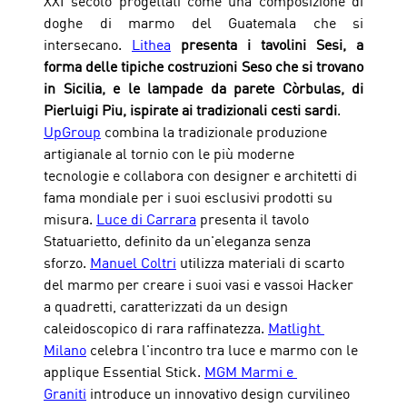
XXI secolo progettati come una composizione di 
doghe di marmo del Guatemala che si 
intersecano. 
Lithea
presenta i tavolini Sesi, a 
forma delle tipiche costruzioni Seso che si trovano 
in Sicilia, e le lampade da parete Còrbulas, di 
Pierluigi Piu, ispirate ai tradizionali cesti sardi
.
UpGroup
 combina la tradizionale produzione 
artigianale al tornio con le più moderne 
tecnologie e collabora con designer e architetti di 
fama mondiale per i suoi esclusivi prodotti su 
misura. 
Luce di Carrara
 presenta il tavolo 
Statuarietto, definito da un'eleganza senza 
sforzo. 
Manuel Coltri
 utilizza materiali di scarto 
del marmo per creare i suoi vasi e vassoi Hacker 
a quadretti, caratterizzati da un design 
caleidoscopico di rara raffinatezza. 
Matlight 
Milano
 celebra l'incontro tra luce e marmo con le 
applique Essential Stick. 
MGM Marmi e 
Graniti
 introduce un innovativo design curvilineo 