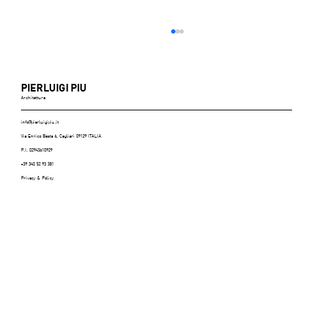
PIERLUIGI PIU
Architettura
info@pierluigipiu.it
Via Enrico Besta 6, Cagliari 09129 ITALIA
P.I. 02943610929
+39 340 52 93 381
Privacy & Policy
Casa Platform, BEST ITALIAN INTERIOR
DESIGN SELECTION