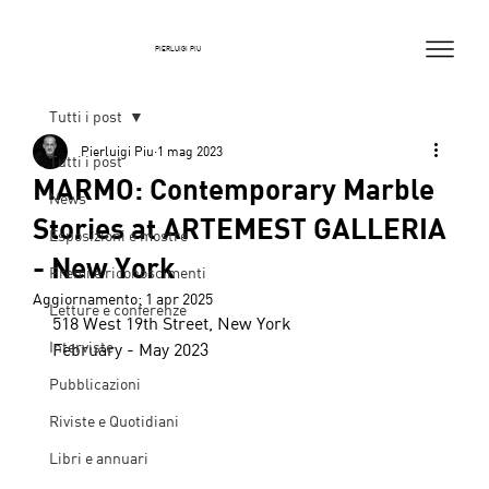
PIERLUIGI PIU
Tutti i post
Pierluigi Piu
1 mag 2023
Tutti i post
MARMO: Contemporary Marble
News
Stories at ARTEMEST GALLERIA
Esposizioni e mostre
- New York
Premi e riconoscimenti
Aggiornamento:
1 apr 2025
Letture e conferenze
518 West 19th Street, New York
Interviste
February - May 2023
Pubblicazioni
Riviste e Quotidiani
Libri e annuari