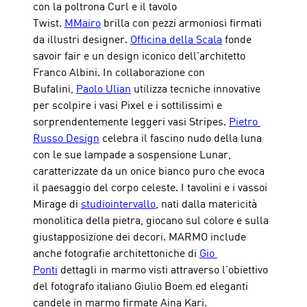
con la poltrona Curl e il tavolo 
Twist. 
MMairo
 brilla con pezzi armoniosi firmati 
da illustri designer. 
Officina della Scala
 fonde 
savoir fair e un design iconico dell'architetto 
Franco Albini. In collaborazione con 
Bufalini, 
Paolo Ulian
 utilizza tecniche innovative 
per scolpire i vasi Pixel e i sottilissimi e 
sorprendentemente leggeri vasi Stripes. 
Pietro 
Russo Design
 celebra il fascino nudo della luna 
con le sue lampade a sospensione Lunar, 
caratterizzate da un onice bianco puro che evoca 
il paesaggio del corpo celeste. I tavolini e i vassoi 
Mirage di 
studiointervallo
, nati dalla matericità 
monolitica della pietra, giocano sul colore e sulla 
giustapposizione dei decori. MARMO include 
anche fotografie architettoniche di 
Gio 
Ponti
 dettagli in marmo visti attraverso l'obiettivo 
del fotografo italiano Giulio Boem ed eleganti 
candele in marmo firmate Aina Kari.